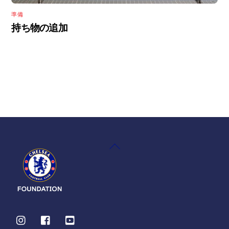
準備
持ち物の追加
Back
To
Top