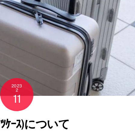
2023
2
11
ｰﾂｹｰｽ)について