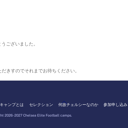
クション
参加申し込み
コンタクト
がとうございました。
ただきすのでそれまでお待ちください。
Back
キャンプとは
セレクション
何故チェルシーなのか
参加申し込み
To
ht 2026-2027 Chelsea Elite Football camps.
Top