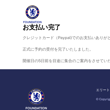
Skip
ホーム
なぜチェルシー
セレ
to
content
お支払い完了
クレジットカード（Paypal)でのお支払いあり
正式に予約の受付を完了いたしました。
開催日の5日前を目途に集合のご案内をさせてい
エリート
© Copyrig